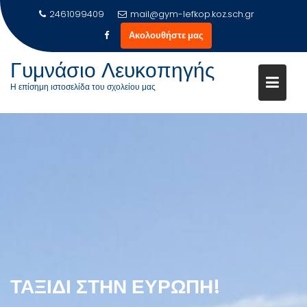
Μεταπηδήστε
2461099409
mail@gym-lefkop.koz.sch.gr
στο
Ακολουθήστε μας
περιεχόμενο
Γυμνάσιο Λευκοπηγής
Η επίσημη ιστοσελίδα του σχολείου μας
ΤΑΞΊΔΙ ΣΤΗΝ ΕΥΡΏΠΗ!