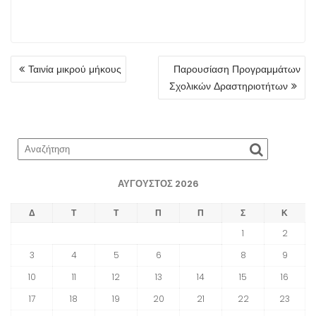
ΠΛΟΉΓΗΣΗ
Ταινία μικρού μήκους
Παρουσίαση Προγραμμάτων
ΆΡΘΡΩΝ
Σχολικών Δραστηριοτήτων
ΑΎΓΟΥΣΤΟΣ 2026
Δ
Τ
Τ
Π
Π
Σ
Κ
1
2
3
4
5
6
7
8
9
10
11
12
13
14
15
16
17
18
19
20
21
22
23